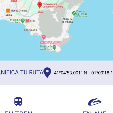
NIFICA TU RUTA
41º04'53.001" N - 01º09'18.1