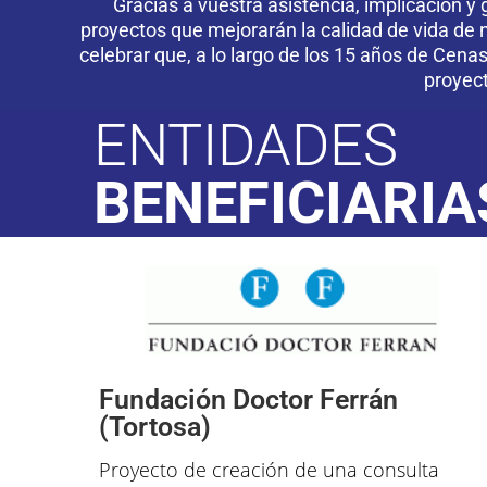
Gracias a vuestra asistencia, implicación
proyectos que mejorarán la calidad de vida de n
celebrar que, a lo largo de los 15 años de Cena
proyec
ENTIDADES
BENEFICIARIA
Fundación Doctor Ferrán
(Tortosa)
Proyecto de creación de una consulta