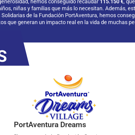
 y generosidad, hemos conseguido recaudar
115.150 €
, qu
iños, niñas y familias que más lo necesitan. Además, est
s Solidarias de la Fundación PortAventura, hemos consegu
tos que generan un impacto real en la vida de muchas pe
S
PortAventura Dreams