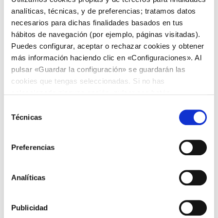
analíticas, técnicas, y de preferencias; tratamos datos
Amount
*
necesarios para dichas finalidades basados en tus
hábitos de navegación (por ejemplo, páginas visitadas).
20€
50€
100€
Puedes configurar, aceptar o rechazar cookies y obtener
más información haciendo clic en «Configuraciones». Al
Importe:
€
pulsar «Guardar la configuración» se guardarán las
cookies que tengas seleccionadas. Si no has
Your email
*
seleccionado ninguna opción, pulsar ese botón
equivaldrá a rechazar todas las cookies.
S
Técnicas
e
Comments
l
e
Preferencias
c
c
i
Analíticas
ó
n
Publicidad
d