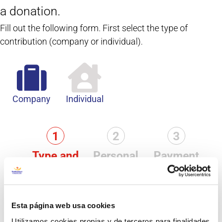
a donation.
Fill out the following form.
First select the type of
contribution (company or individual).
Company
Individual
Type and
Personal
Payment
Amount
information
Methods
Type
*
Esta página web usa cookies
COMPANY
INDIVIDUAL
Utilizamos cookies propias y de terceros para finalidades