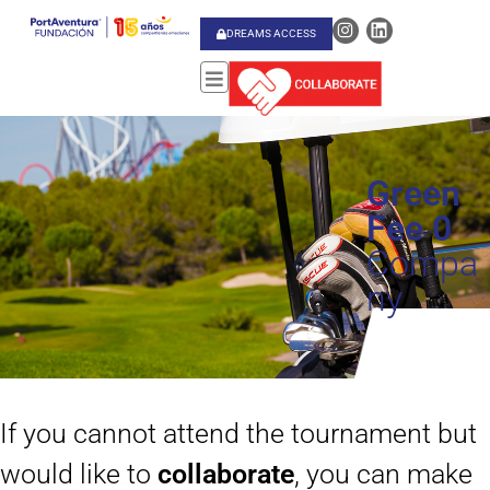
DREAMS ACCESS
Green
Fee 0
Compa
ny
If you cannot attend the tournament but
would like to
collaborate
, you can make