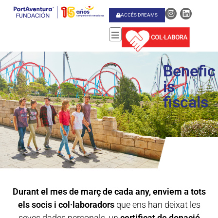
ACCÉS DREAMS
Benefic
is
fiscals
Durant el mes de març de cada any, enviem a tots
els socis i col·laboradors
que ens han deixat les
seves dades personals, un
certificat de donació