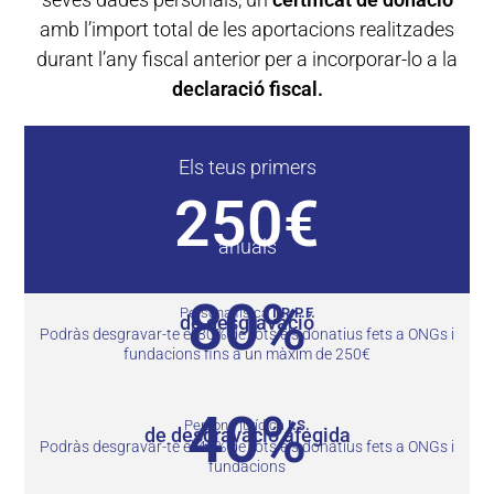
amb l’import total de les aportacions realitzades
durant l’any fiscal anterior per a incorporar-lo a la
declaració fiscal.
Els teus primers
250€
anuals
80%
Persona física
I.R.P.F.
de desgravació
Podràs desgravar-te el 80% de tots els donatius fets a ONGs i
fundacions fins a un màxim de 250€
40%
Persona jurídica
I.S.
de desgravació afegida
Podràs desgravar-te el 40% de tots els donatius fets a ONGs i
fundacions