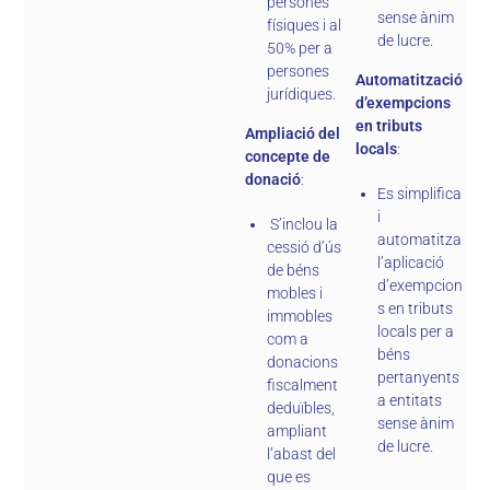
persones
sense ànim
físiques i al
de lucre.
50% per a
persones
Automatització
jurídiques.
d’exempcions
en tributs
Ampliació del
locals
:
concepte de
donació
:
Es simplifica
i
S’inclou la
automatitza
cessió d’ús
l’aplicació
de béns
d’exempcion
mobles i
s en tributs
immobles
locals per a
com a
béns
donacions
pertanyents
fiscalment
a entitats
deduïbles,
sense ànim
ampliant
de lucre.
l’abast del
que es