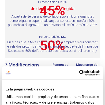
Persona física
I.R.P.F.
45%
de desgravació afegida
A partir del tercer any de col·laboració amb una quantitat
sempre igual o superior als anys anteriors, en lloc d’un 40%,
passaràs a desgravar-te un 45% sobre l’excés de més de 250€
Persona jurídica
I.S.
50%
En el cas que la teva contribució com a empresa sigui constant
en els dos pròxims anys fiscals, podràs deduir-te de l’Impost de
Societats el 50% de l’aportació que facis a partir del tercer any
*
Modificacions
Foment del
Mecenatge de
micromecenatg
reconeixement
principals en la Llei
e i millores en
o recompensa
:
de Mecenatge
les deduccions
Es permet
fiscals
:
als donants
Esta página web usa cookies
Per a
obtenir
Utilizamos cookies propias y de terceros para finalidades
persones
retorns
analíticas, técnicas, y de preferencias; tratamos datos
físiques
: La
simbòlics en