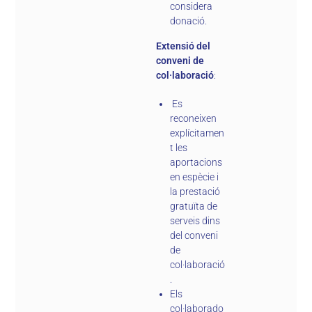
considera
donació.
Extensió del
conveni de
col·laboració
:
Es
reconeixen
explícitamen
t les
aportacions
en espècie i
la prestació
gratuïta de
serveis dins
del conveni
de
col·laboració
.
Els
col·laborado