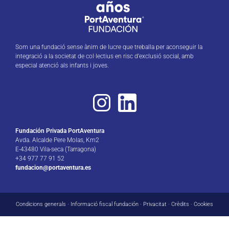
Som una fundació sense ànim de lucre que treballa per aconseguir la
integració a la societat de col·lectius en risc d’exclusió social, amb
especial atenció als infants i joves.
Fundación Privada PortAventura
Avda. Alcalde Pere Molas, Km2
E-43480 Vila-seca (Tarragona)
+34 977 77 91 52
fundacion@portaventura.es
Condicions generals
·
Informació fiscal fundación
·
Privacitat
·
Crèdits
·
Cookies