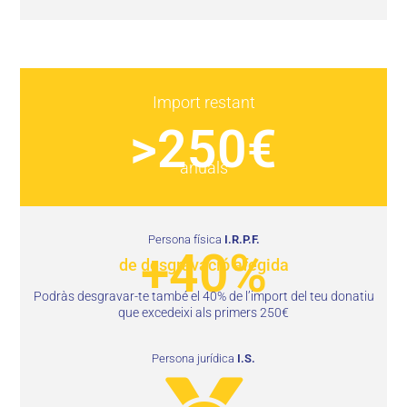
Import restant
>250€
anuals
Persona física
I.R.P.F.
+40%
de desgravació afegida
Podràs desgravar-te també el 40% de l’import del teu donatiu
que excedeixi als primers 250€
Persona jurídica
I.S.